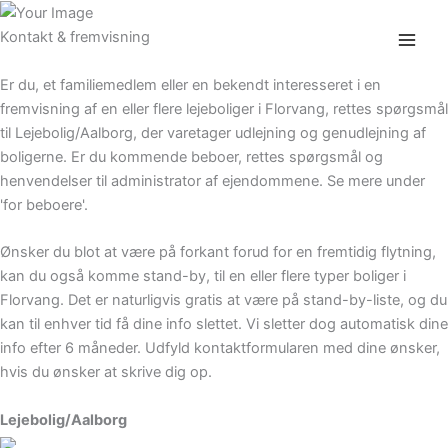
Skip
to
Kontakt & fremvisning
content
- eller skriv dig på venteliste
Er du, et familiemedlem eller en bekendt interesseret i en
fremvisning af en eller flere lejeboliger i Florvang, rettes spørgsmål
til Lejebolig/Aalborg, der varetager udlejning og genudlejning af
boligerne. Er du kommende beboer, rettes spørgsmål og
henvendelser til administrator af ejendommene. Se mere under
'for beboere'.
Ønsker du blot at være på forkant forud for en fremtidig flytning,
kan du også komme stand-by, til en eller flere typer boliger i
Florvang. Det er naturligvis gratis at være på stand-by-liste, og du
kan til enhver tid få dine info slettet. Vi sletter dog automatisk dine
info efter 6 måneder. Udfyld kontaktformularen med dine ønsker,
hvis du ønsker at skrive dig op.
Lejebolig/Aalborg